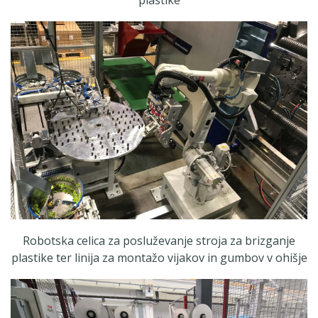
Robotska celica za posluževanje stroja za brizganje
plastike ter linija za montažo vijakov in gumbov v ohišje