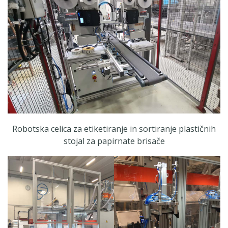
Robotska celica za etiketiranje in sortiranje plastičnih
stojal za papirnate brisače