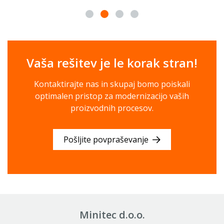
Vaša rešitev je le korak stran!
Kontaktirajte nas in skupaj bomo poiskali
optimalen pristop za modernizacijo vaših
proizvodnih procesov.
Pošljite povpraševanje
Minitec d.o.o.