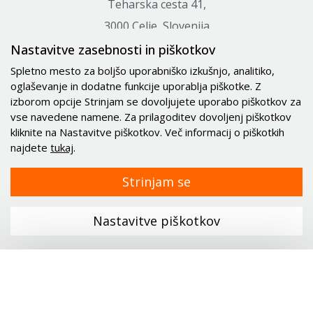
Teharska cesta 41,
3000 Celje, Slovenija
Nastavitve zasebnosti in piškotkov
+386 (0)59 071 390
Spletno mesto za boljšo uporabniško izkušnjo, analitiko,
prodaja@minitec.si
oglaševanje in dodatne funkcije uporablja piškotke. Z
info@minitec.si
izborom opcije Strinjam se dovoljujete uporabo piškotkov za
vse navedene namene. Za prilagoditev dovoljenj piškotkov
kliknite na Nastavitve piškotkov. Več informacij o piškotkih
Delovni čas
najdete
tukaj
.
Od ponedeljka do petka med
7:00 - 15:00
Strinjam se
Sobota, nedelja in prazniki:
zaprto
Nastavitve piškotkov
Dejavnosti
Rešitve
Industrije
Meni
Alu profili in elementi