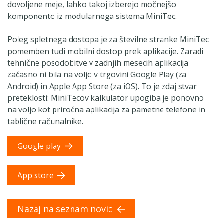
dovoljene meje, lahko takoj izberejo močnejšo
komponento iz modularnega sistema MiniTec.
Poleg spletnega dostopa je za številne stranke MiniTec
pomemben tudi mobilni dostop prek aplikacije. Zaradi
tehnične posodobitve v zadnjih mesecih aplikacija
začasno ni bila na voljo v trgovini Google Play (za
Android) in Apple App Store (za iOS). To je zdaj stvar
preteklosti: MiniTecov kalkulator upogiba je ponovno
na voljo kot priročna aplikacija za pametne telefone in
tablične računalnike.
Google play
App store
Nazaj na seznam novic