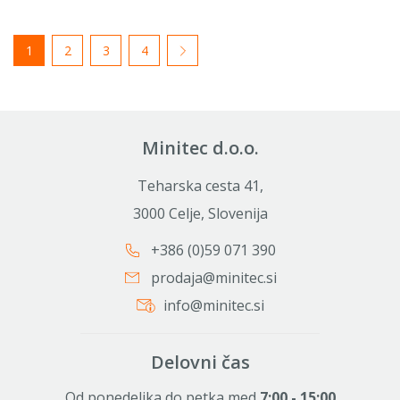
1
2
3
4
Minitec d.o.o.
Teharska cesta 41,
3000 Celje, Slovenija
+386 (0)59 071 390
prodaja@minitec.si
info@minitec.si
Delovni čas
Od ponedeljka do petka med
7:00 - 15:00