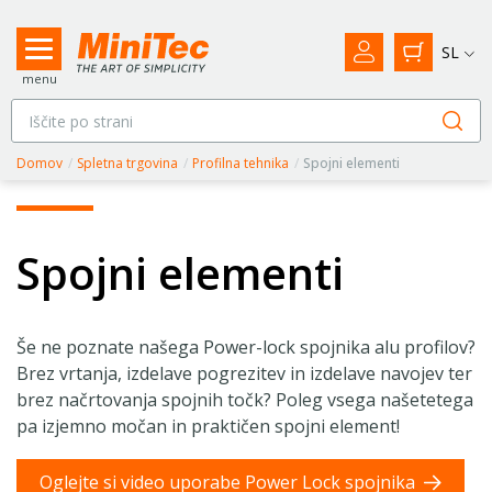
SL
menu
Domov
/
Spletna trgovina
/
Profilna tehnika
/
Spojni elementi
Spojni elementi
Še ne poznate našega Power-lock spojnika alu profilov?
Brez vrtanja, izdelave pogrezitev in izdelave navojev ter
brez načrtovanja spojnih točk? Poleg vsega našetetega
pa izjemno močan in praktičen spojni element!
Oglejte si video uporabe Power Lock spojnika