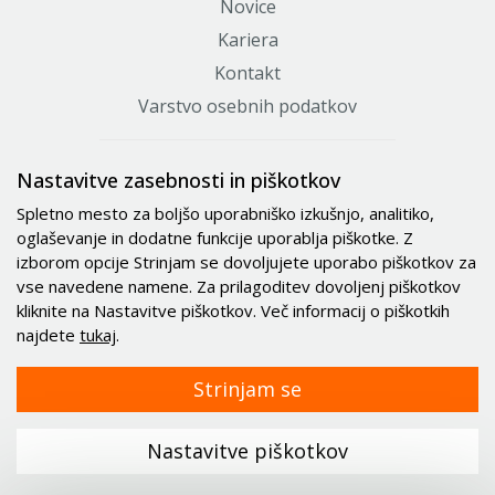
Novice
Kariera
Kontakt
Varstvo osebnih podatkov
Certifikati
Nastavitve zasebnosti in piškotkov
Spletno mesto za boljšo uporabniško izkušnjo, analitiko,
oglaševanje in dodatne funkcije uporablja piškotke. Z
izborom opcije Strinjam se dovoljujete uporabo piškotkov za
vse navedene namene. Za prilagoditev dovoljenj piškotkov
kliknite na Nastavitve piškotkov. Več informacij o piškotkih
najdete
tukaj
.
Strinjam se
© 2021 - 2026 Minitec d.o.o.. Vse pravice pridržane.
|
Splošni pogoji poslovanja
|
Piškotki
Nastavitve piškotkov
izdelava spletne trgovine