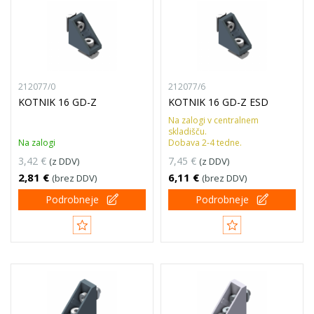
212077/0
212077/6
KOTNIK 16 GD-Z
KOTNIK 16 GD-Z ESD
Na zalogi v centralnem
skladišču.
Na zalogi
Dobava 2-4 tedne.
3,42 €
7,45 €
(z DDV)
(z DDV)
2,81 €
6,11 €
(brez DDV)
(brez DDV)
Podrobneje
Podrobneje