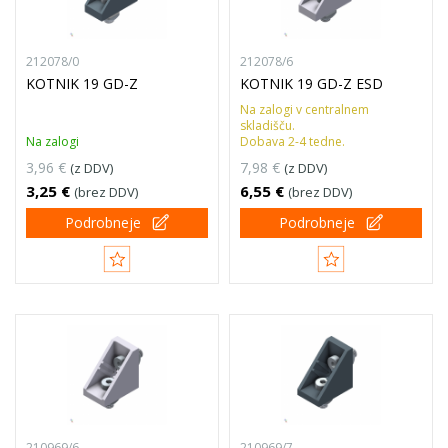
212078/0
212078/6
KOTNIK 19 GD-Z
KOTNIK 19 GD-Z ESD
Na zalogi v centralnem
skladišču.
Na zalogi
Dobava 2-4 tedne.
3,96 €
7,98 €
(z DDV)
(z DDV)
3,25 €
6,55 €
(brez DDV)
(brez DDV)
Podrobneje
Podrobneje
210969/6
210969/7