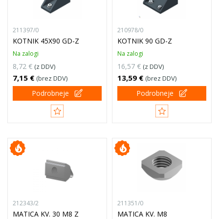
211397/0
210978/0
KOTNIK 45X90 GD-Z
KOTNIK 90 GD-Z
Na zalogi
Na zalogi
8,72 €
16,57 €
(z DDV)
(z DDV)
7,15 €
13,59 €
(brez DDV)
(brez DDV)
Podrobneje
Podrobneje
212343/2
211351/0
MATICA KV. 30 M8 Z
MATICA KV. M8