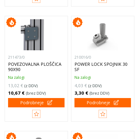
211473/0
210016/0
POVEZOVALNA PLOŠČICA
POWER LOCK SPOJNIK 30
90X90
SF
Na zalogi
Na zalogi
13,02 €
4,03 €
(z DDV)
(z DDV)
10,67 €
3,30 €
(brez DDV)
(brez DDV)
Podrobneje
Podrobneje