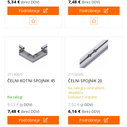
5,34 €
7,48 €
(brez DDV)
(brez DDV)
Podrobneje
Podrobneje
211400/0
211020/0
ČELNI KOTNI SPOJNIK 45
ČELNI SPOJNIK 20
Na zalogi v centralnem
skladišču.
Na zalogi
Dobava 2-4 tedne.
9,13 €
7,52 €
(z DDV)
(z DDV)
7,48 €
6,16 €
(brez DDV)
(brez DDV)
Podrobneje
Podrobneje