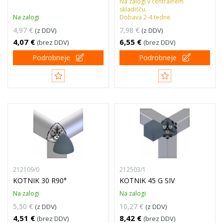
Na zalogi v centralnem
skladišču.
Na zalogi
Dobava 2-4 tedne.
4,97 €
7,98 €
(z DDV)
(z DDV)
4,07 €
6,55 €
(brez DDV)
(brez DDV)
Podrobneje
Podrobneje
212109/0
212503/1
KOTNIK 30 R90°
KOTNIK 45 G SIV
Na zalogi
Na zalogi
5,50 €
10,27 €
(z DDV)
(z DDV)
4,51 €
8,42 €
(brez DDV)
(brez DDV)