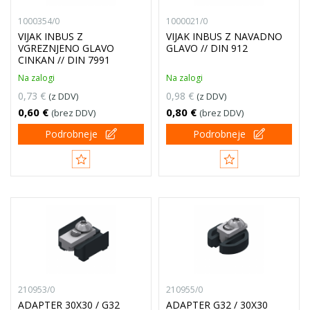
1000354/0
1000021/0
VIJAK INBUS Z
VIJAK INBUS Z NAVADNO
VGREZNJENO GLAVO
GLAVO // DIN 912
CINKAN // DIN 7991
Na zalogi
Na zalogi
0,73 €
0,98 €
(z DDV)
(z DDV)
0,60 €
0,80 €
(brez DDV)
(brez DDV)
Podrobneje
Podrobneje
210953/0
210955/0
ADAPTER 30X30 / G32
ADAPTER G32 / 30X30