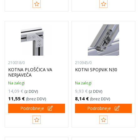
210018/0
210945/0
KOTNA PLOŠČICA VA
KOTNI SPOJNIK N30
NERJAVEČA
Na zalogi
Na zalogi
14,09 €
9,93 €
(z DDV)
(z DDV)
11,55 €
8,14 €
(brez DDV)
(brez DDV)
Podrobneje
Podrobneje