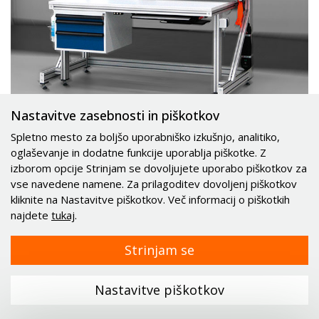
Nastavitve zasebnosti in piškotkov
Spletno mesto za boljšo uporabniško izkušnjo, analitiko,
oglaševanje in dodatne funkcije uporablja piškotke. Z
izborom opcije Strinjam se dovoljujete uporabo piškotkov za
vse navedene namene. Za prilagoditev dovoljenj piškotkov
kliknite na Nastavitve piškotkov. Več informacij o piškotkih
Delovno mesto s kanban valjčnico, predalnikom,
najdete
tukaj
.
osvetlitvijo...
Strinjam se
Nastavitve piškotkov