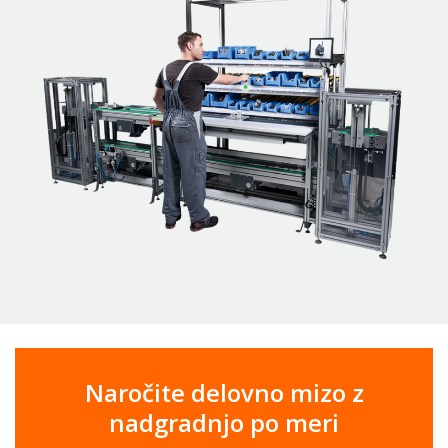
Naročite delovno mizo z
nadgradnjo po meri