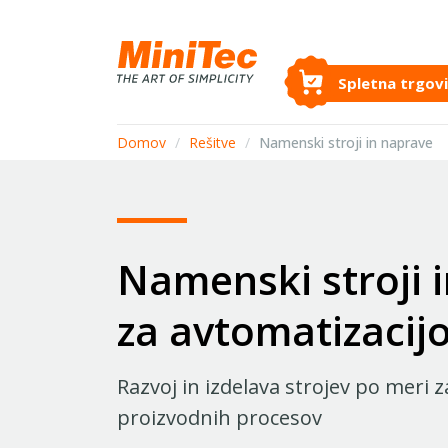
Spletna trgov
Domov
/
Rešitve
/
Namenski stroji in naprave
Namenski stroji 
za avtomatizacij
Razvoj in izdelava strojev po meri z
proizvodnih procesov