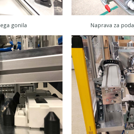
nega gonila
Naprava za podaj