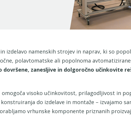
j in izdelavo namenskih strojev in naprav, ki so po
a ročne, polavtomatske ali popolnoma avtomatiziran
 dovršene, zanesljive in dolgoročno učinkovite re
omogoča visoko učinkovitost, prilagodljivost in po
n konstruiranja do izdelave in montaže – izvajamo sa
 uporabljamo vrhunske komponente priznanih proizvajal