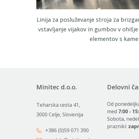
Linija za posluževanje stroja za brizg
vstavljanje vijakov in gumbov v ohišje
elementov s kame
Minitec d.o.o.
Delovni ča
Od ponedeljk
Teharska cesta 41,
med
7:00 - 15
3000 Celje, Slovenija
Sobota, nedel
prazniki:
zap
+386 (0)59 071 390