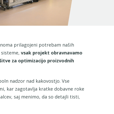
polnoma prilagojeni potrebam naših
e sisteme,
vsak projekt obravnavamo
šitve za optimizacijo proizvodnih
poln nadzor nad kakovostjo. Vse
mi, kar zagotavlja kratke dobavne roke
cev, saj menimo, da so detajli tisti,