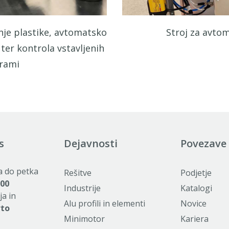
anje plastike, avtomatsko
Stroj za avtom
 ter kontrola vstavljenih
rami
s
Dejavnosti
Povezave
a do petka
Rešitve
Podjetje
:00
Industrije
Katalogi
ja in
Alu profili in elementi
Novice
rto
Minimotor
Kariera