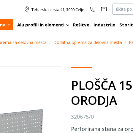
Teharska cesta 41, 3000 Celje
ina
Alu profili in elementi
Rešitve
Industrije
Stori
prema za delovna mesta
/
Dodatna oprema za delovna mesta
/
Pe
PLOŠČA 1
ORODJA
320675/0
Perforirana stena za o