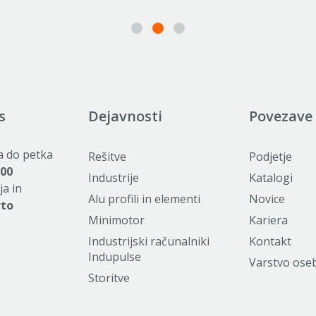
s
Dejavnosti
Povezave
a do petka
Rešitve
Podjetje
:00
Industrije
Katalogi
ja in
Alu profili in elementi
Novice
rto
Minimotor
Kariera
Industrijski računalniki
Kontakt
Indupulse
Varstvo ose
Storitve