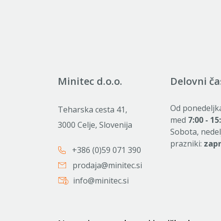
Minitec d.o.o.
Delovni ča
Od ponedeljk
Teharska cesta 41,
med
7:00 - 15
3000 Celje, Slovenija
Sobota, nedel
prazniki:
zap
+386 (0)59 071 390
prodaja@minitec.si
info@minitec.si