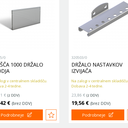
5/0
320503/0
ŠČA 1000 DRŽALO
DRŽALO NASTAVKOV
DJA
IZVIJAČA
logi v centralnem skladišču.
Na zalogi v centralnem skladišču
a 2-4 tedne.
Dobava 2-4 tedne.
91 €
23,86 €
(z DDV)
(z DDV)
,42 €
19,56 €
(brez DDV)
(brez DDV)
Podrobneje
Podrobneje