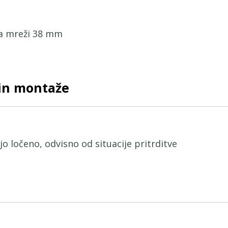
na mreži 38 mm
čin montaže
ljo ločeno, odvisno od situacije pritrditve