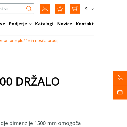
SL
tve
Podjetje
Katalogi
Novice
Kontakt
rforirane plošče in nosilci orodij
500 DRŽALO
rodje dimenzije 1500 mm omogoča