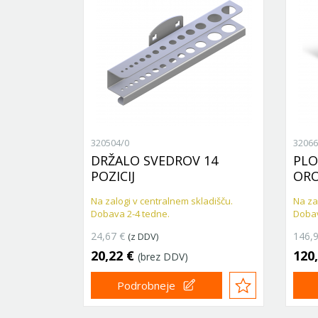
320504/0
32066
 6
DRŽALO SVEDROV 14
PLO
POZICIJ
ORO
ladišču.
Na zalogi v centralnem skladišču.
Na za
Dobava 2-4 tedne.
Dobav
24,67 €
146,
(z DDV)
20,22 €
120
(brez DDV)
Podrobneje