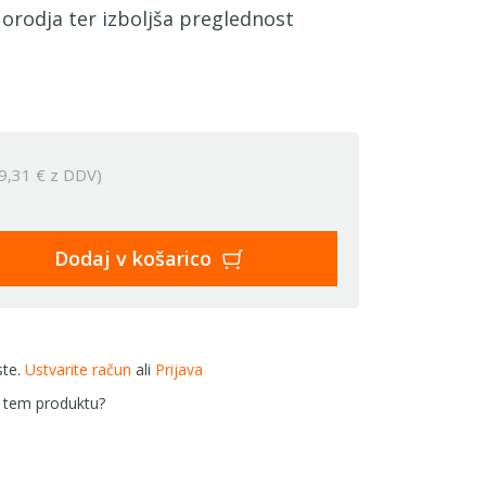
 orodja ter izboljša preglednost
9,31 € z DDV)
Dodaj v košarico
ste.
Ustvarite račun
ali
Prijava
 tem produktu?