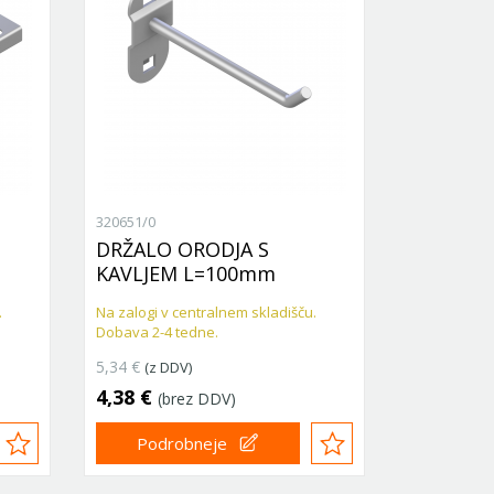
320651/0
320506/0
DRŽALO ORODJA S
DRŽALO 
KAVLJEM L=100mm
DVOJNO
.
Na zalogi v centralnem skladišču.
Na zalogi v 
Dobava 2-4 tedne.
Dobava 2-4 
5,34 €
7,39 €
(z DDV)
(z DD
4,38 €
6,06 €
(brez DDV)
(b
Podrobneje
Podr