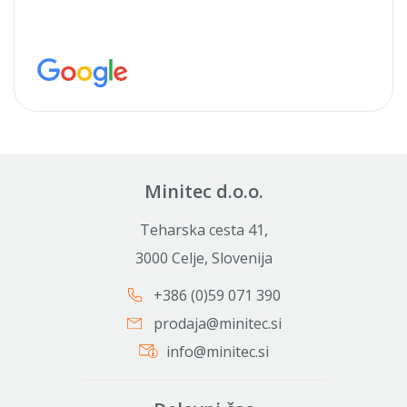
Minitec d.o.o.
Teharska cesta 41,
3000 Celje, Slovenija
+386 (0)59 071 390
prodaja@minitec.si
info@minitec.si