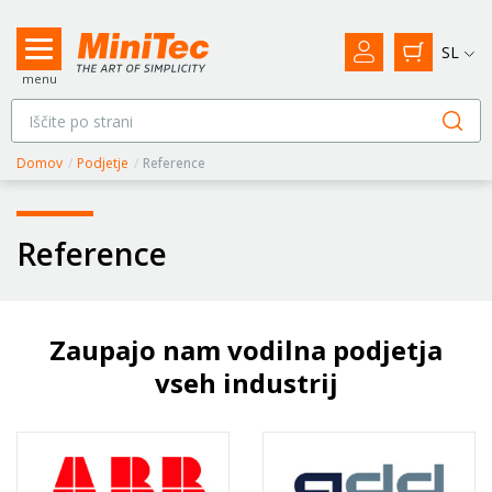
SL
menu
Domov
/
Podjetje
/
Reference
Reference
Zaupajo nam vodilna podjetja
vseh industrij