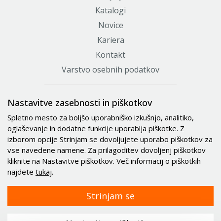
Katalogi
Novice
Kariera
Kontakt
Varstvo osebnih podatkov
Certifikati
Nastavitve zasebnosti in piškotkov
Spletno mesto za boljšo uporabniško izkušnjo, analitiko,
oglaševanje in dodatne funkcije uporablja piškotke. Z
izborom opcije Strinjam se dovoljujete uporabo piškotkov za
vse navedene namene. Za prilagoditev dovoljenj piškotkov
kliknite na Nastavitve piškotkov. Več informacij o piškotkih
najdete
tukaj
.
Strinjam se
© 2021 - 2026 Minitec d.o.o.. Vse pravice pridržane.
|
Splošni pogoji poslovanja
|
Piškotki